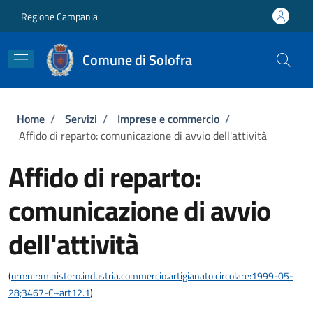
Salta al contenuto principale
Skip to footer content
Regione Campania
Comune di Solofra
Briciole di pane
Home
/
Servizi
/
Imprese e commercio
/
Affido di reparto: comunicazione di avvio dell'attività
Affido di reparto:
comunicazione di avvio
dell'attività
(
urn:nir:ministero.industria.commercio.artigianato:circolare:1999-05-
28;3467-C~art12.1
)