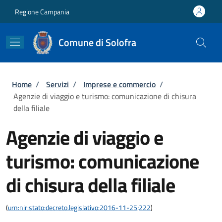
Salta al contenuto principale
Skip to footer content
Regione Campania
Comune di Solofra
Briciole di pane
Home
/
Servizi
/
Imprese e commercio
/
Agenzie di viaggio e turismo: comunicazione di chisura
della filiale
Agenzie di viaggio e
turismo: comunicazione
di chisura della filiale
(
urn:nir:stato:decreto.legislativo:2016-11-25;222
)