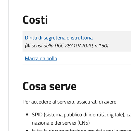
Costi
Tipo di pagamento
Importo
Diritti di segreteria o istruttoria
(Ai sensi della DGC 28/10/2020, n.150)
Marca da bollo
Cosa serve
Per accedere al servizio, assicurati di avere:
SPID (sistema pubblico di identità digitale), ca
nazionale dei servizi (CNS)
tutta la documentazione prevista per la prese