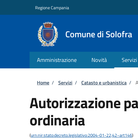
Salta al contenuto principale
Skip to footer content
Regione Campania
Comune di Solofra
Amministrazione
Novità
Servizi
Briciole di pane
Home
/
Servizi
/
Catasto e urbanistica
/
A
Autorizzazione pa
ordinaria
(
urn:nir:stato:decreto.legislativo:2004-01-22;42~art146
)