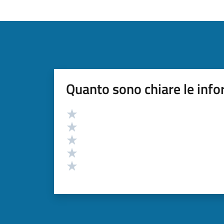
Quanto sono chiare le info
Valutazione
Valuta 5 stelle su 5
Valuta 4 stelle su 5
Valuta 3 stelle su 5
Valuta 2 stelle su 5
Valuta 1 stelle su 5