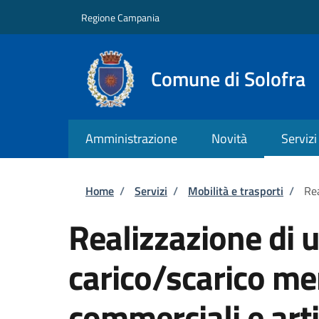
Salta al contenuto principale
Skip to footer content
Regione Campania
Comune di Solofra
Amministrazione
Novità
Servizi
Briciole di pane
Home
/
Servizi
/
Mobilità e trasporti
/
Rea
Realizzazione di u
carico/scarico mer
commerciali e arti