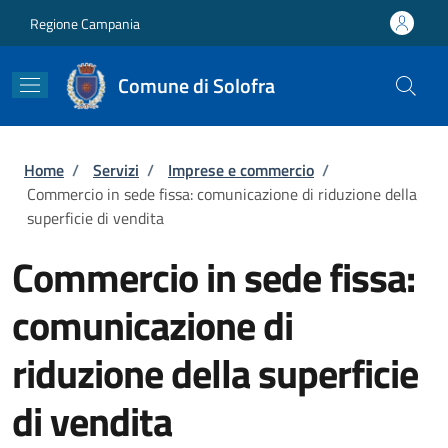
Salta al contenuto principale
Skip to footer content
Regione Campania
Comune di Solofra
Briciole di pane
Home
/
Servizi
/
Imprese e commercio
/
Commercio in sede fissa: comunicazione di riduzione della
superficie di vendita
Commercio in sede fissa:
comunicazione di
riduzione della superficie
di vendita