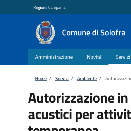
Salta al contenuto principale
Skip to footer content
Regione Campania
Comune di Solofra
Amministrazione
Novità
Servizi
Briciole di pane
Home
/
Servizi
/
Ambiente
/
Autorizzazion
Autorizzazione in 
acustici per attivit
temporanea