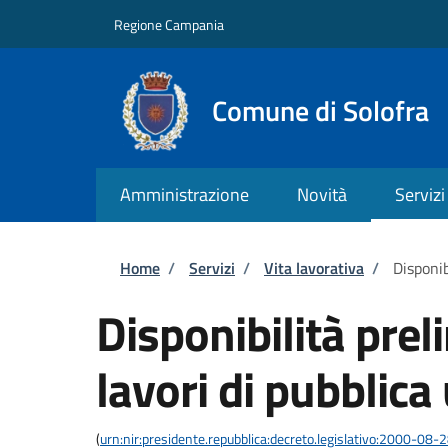
Salta al contenuto principale
Skip to footer content
Regione Campania
Comune di Solofra
Amministrazione
Novità
Servizi
Briciole di pane
Home
/
Servizi
/
Vita lavorativa
/
Disponib
Disponibilità prel
lavori di pubblica 
(
urn:nir:presidente.repubblica:decreto.legislativo:2000-08