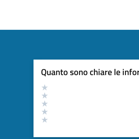
Quanto sono chiare le info
Valutazione
Valuta 5 stelle su 5
Valuta 4 stelle su 5
Valuta 3 stelle su 5
Valuta 2 stelle su 5
Valuta 1 stelle su 5