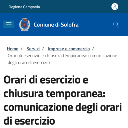
Salta al contenuto principale
Skip to footer content
Regione Campania
Comune di Solofra
Briciole di pane
Home
/
Servizi
/
Imprese e commercio
/
Orari di esercizio e chiusura temporanea: comunicazione
degli orari di esercizio
Orari di esercizio e
chiusura temporanea:
comunicazione degli orari
di esercizio