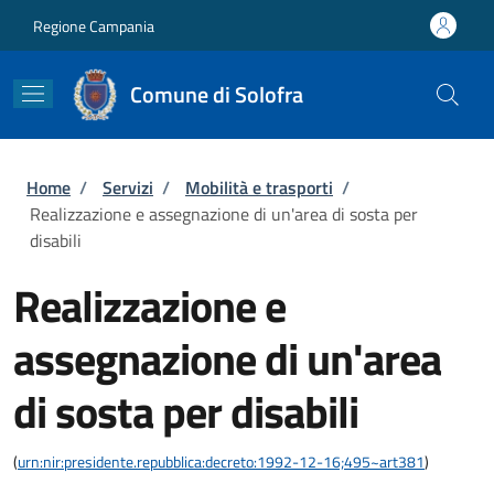
Salta al contenuto principale
Skip to footer content
Regione Campania
Comune di Solofra
Briciole di pane
Home
/
Servizi
/
Mobilità e trasporti
/
Realizzazione e assegnazione di un'area di sosta per
disabili
Realizzazione e
assegnazione di un'area
di sosta per disabili
(
urn:nir:presidente.repubblica:decreto:1992-12-16;495~art381
)