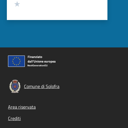
Valuta 1 stelle su 5
Comune di Solofra
Footer menu
Area riservata
Crediti