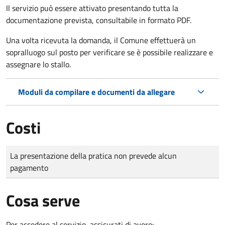
Il servizio può essere attivato presentando tutta la
documentazione prevista, consultabile in formato PDF.
Una volta ricevuta la domanda, il Comune effettuerà un
sopralluogo sul posto per verificare se è possibile realizzare e
assegnare lo stallo.
Moduli da compilare e documenti da allegare
Costi
Tipo di pagamento
Importo
La presentazione della pratica non prevede alcun
pagamento
Cosa serve
Per accedere al servizio, assicurati di avere: