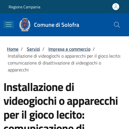
Salta al contenuto principale
Skip to footer content
Regione Campania
Comune di Solofra
Briciole di pane
Home
/
Servizi
/
Imprese e commercio
/
Installazione di videogiochi o apparecchi per il gioco lecito:
comunicazione di disattivazione di videogiochi o
apparecchi
Installazione di
videogiochi o apparecchi
per il gioco lecito:
comunicazione di