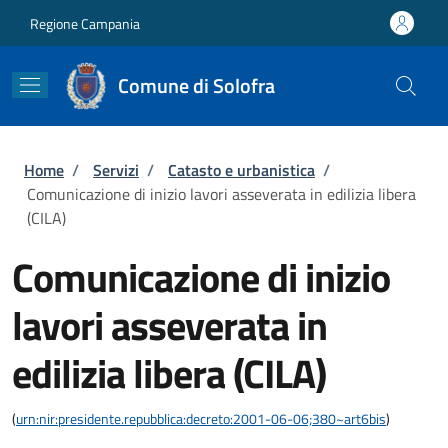
Salta al contenuto principale
Skip to footer content
Regione Campania
Comune di Solofra
Briciole di pane
Home
/
Servizi
/
Catasto e urbanistica
/
Comunicazione di inizio lavori asseverata in edilizia libera
(CILA)
Comunicazione di inizio
lavori asseverata in
edilizia libera (CILA)
(
urn:nir:presidente.repubblica:decreto:2001-06-06;380~art6bis
)